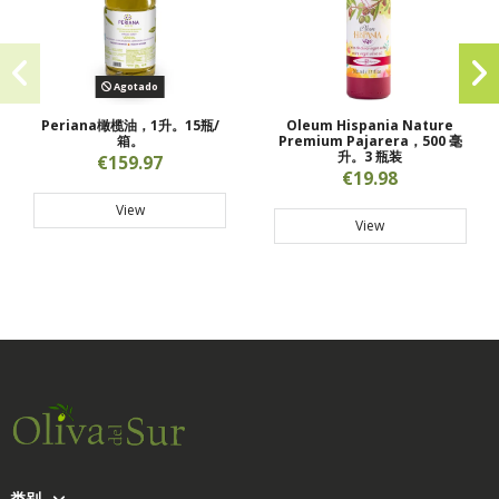
Agotado
Periana橄榄油，1升。15瓶/
Oleum Hispania Nature
箱。
Premium Pajarera，500 毫
升。3 瓶装
€159.97
€19.98
View
View
类别