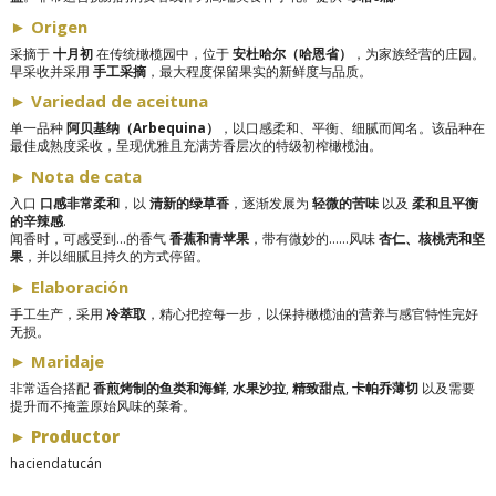
► Origen
采摘于
十月初
在传统橄榄园中，位于
安杜哈尔（哈恩省）
，为家族经营的庄园。
早采收并采用
手工采摘
，最大程度保留果实的新鲜度与品质。
► Variedad de aceituna
单一品种
阿贝基纳（Arbequina）
，以口感柔和、平衡、细腻而闻名。该品种在
最佳成熟度采收，呈现优雅且充满芳香层次的特级初榨橄榄油。
► Nota de cata
入口
口感非常柔和
，以
清新的绿草香
，逐渐发展为
轻微的苦味
以及
柔和且平衡
的辛辣感
.
闻香时，可感受到…的香气
香蕉和青苹果
，带有微妙的……风味
杏仁、核桃壳和坚
果
，并以细腻且持久的方式停留。
► Elaboración
手工生产，采用
冷萃取
，精心把控每一步，以保持橄榄油的营养与感官特性完好
无损。
► Maridaje
非常适合搭配
香煎烤制的鱼类和海鲜
,
水果沙拉
,
精致甜点
,
卡帕乔薄切
以及需要
提升而不掩盖原始风味的菜肴。
► Productor
haciendatucán