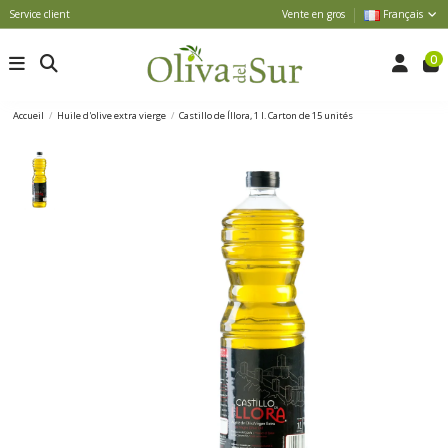
Service client
Vente en gros
Français
0
Accueil
Huile d'olive extra vierge
Castillo de Íllora, 1 l. Carton de 15 unités