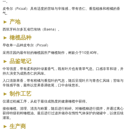
一。
皮夸尔（Picual）
具有适度的苦味与辛辣感，带有杏仁、番茄植株和柑橘的香
气。
►
产地
西班牙科尔多瓦省巴埃纳（Baena）。
►
橄榄品种
早收单一品种皮夸尔（Picual）
采用庄园内最年轻的橄榄园所产橄榄制作，树龄介于10至40年。
►
品鉴笔记
中等强度，带有柔和的叶绿素香气，既有叶片也有青草气息。口感非常和谐，并
持久演变为成熟杏仁的风味。
入口清新果香，带有柑橘与番茄叶的气息，随后呈现叶片与青杏仁风味；苦味与
辛辣感平衡，最终以坚果香调收尾，口中余味悠长。
►
制作工艺
仅通过机械工序，从处于最佳成熟度的健康橄榄中获得。
接收橄榄、清理、清洗与称重，随后进行粉碎。对橄榄糊进行搅拌，并通过离心
获得特级初榨橄榄油。最后进行过滤并储存在惰性气体保护的储罐中，以便后续
灌装。
►
生产商