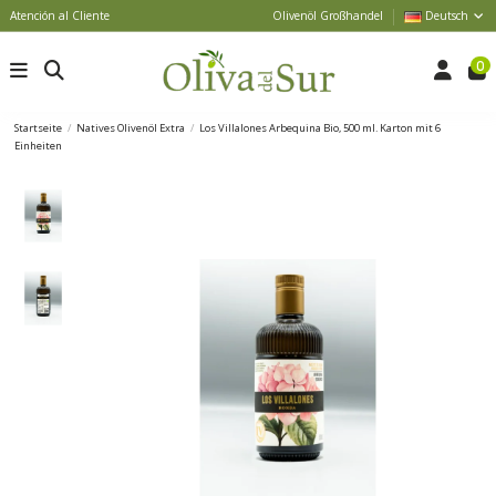
Atención al Cliente
Olivenöl Großhandel
Deutsch
0
Startseite
Natives Olivenöl Extra
Los Villalones Arbequina Bio, 500 ml. Karton mit 6
Einheiten