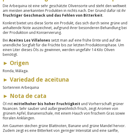
Die Arbequina ist eine sehr geschätzte Olivensorte und steht den weltweit
am meisten anerkannten Produkten in nichts nach. Der Grund dafür ist ihr
fruchtiger Geschmack und das Fehlen von Bitterkeit
.
Konkret bietet uns diese Sorte ein Produkt, das sich durch seine grüne und
anhaltende Note auszeichnet, aufgrund ihrer besonderen Behandlung bei
der Produktion und Konservierung.
Bei
Aceites Los Villalones
setzt man auf eine frühe Ernte und auf die
unendliche Sorgfalt für die Früchte bis zur letzten Produktionsphase. Um
einen Liter dieses Öls zu gewinnen, werden ungefähr 14 Kilo Oliven
benötigt.
► Origen
Ronda, Málaga.
► Variedad de aceituna
Sortenrein Arbequina
► Nota de cata
Öl mit
mittelhoher bis hoher Fruchtigkeit
und Vorherrschaft grüner
Nuancen. Sehr sauber und außergewöhnlich frisch, zeigt Aromen von
grünem Apfel, Bananenschale, mit einem Hauch von frischem Gras sowie
floralen Anklängen.
Am Gaumen stechen grüne Blattnoten, Banane und grüne Mandel hervor.
Zudem zeigt es eine Bitterkeit von geringer Intensität und eine sanfte,