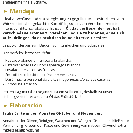
angenehme finale Schärfe.
► Maridaje
Ideal zu Weißfisch oder als Begleitung zu gegrillten Meeresfrüchten; zum
Würzen einfacher gekochter Kartoffeln, sogar zum Verschmelzen mit
intensiver Bitterschokolade. Es ist ein
Öl, das die Besonderheit hat,
verschiedene Aromen zu vereinen und sie zu betonen, ohne sich
aufzudrängen, da es praktisch keine Bitterkeit besitzt.
Es ist wunderbar zum Backen von Rührkuchen und Süßspeisen.
Der perfekte letzte Schliff für:
– Pescado blanco o marisco a la plancha.
– Patatas hervidas o unos espárragos blancos.
– Ensalada de verduras frescas.
– Smoothies o batidos de frutas y verduras.
– Dará mucha personalidad a tus mayonesas y/o salsas caseras
– Chocolate amargo.
!!!!!Den Tag mit Öl zu beginnen ist ein Volltreffer, deshalb ist unsere
Lieblingszeit für Arbequina-Öl das Frühstück!!!!!
► Elaboración
Frühe Ernte in den Monaten Oktober und November.
Annahme der Oliven, Reinigen, Waschen und Wiegen, für die anschließende
Vermahlung. Kneten der Paste und Gewinnung von nativem Olivenöl extra
mittels e
Kaltpressung.