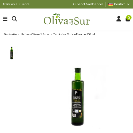
Atención al Cliente
Olivenöl Großhandel
Deutsch
0
Startseite
Natives Olivenöl Extra
Tuccioliva Dorica-Flasche 500 ml