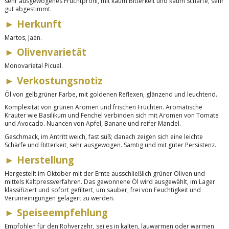
sehr ausgewogenes Fruchtprofil, mit kaum Bitterkeit und kaum Schärfe, sehr
gut abgestimmt.
►
Herkunft
Martos, Jaén.
►
Olivenvarietät
Monovarietal Picual.
►
Verkostungsnotiz
Öl von gelbgrüner Farbe, mit goldenen Reflexen, glänzend und leuchtend.
Komplexität von grünen Aromen und frischen Früchten. Aromatische
Kräuter wie Basilikum und Fenchel verbinden sich mit Aromen von Tomate
und Avocado. Nuancen von Apfel, Banane und reifer Mandel.
Geschmack
,
im Antritt weich, fast süß; danach zeigen sich eine leichte
Schärfe und Bitterkeit, sehr ausgewogen. Samtig und mit guter Persistenz.
►
Herstellung
Hergestellt im Oktober mit der Ernte ausschließlich grüner Oliven und
mittels Kaltpressverfahren. Das gewonnene Öl wird ausgewählt, im Lager
klassifiziert und sofort gefiltert, um sauber, frei von Feuchtigkeit und
Verunreinigungen gelagert zu werden.
►
Speiseempfehlung
Empfohlen für den Rohverzehr, sei es in kalten, lauwarmen oder warmen