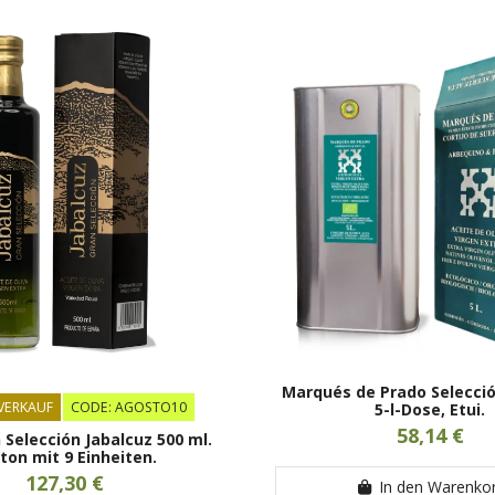
Marqués de Prado Selecció
VERKAUF
CODE: AGOSTO10
5-l-Dose, Etui.
58,14 €
Selección Jabalcuz 500 ml.
ton mit 9 Einheiten.
127,30 €
In den Warenko