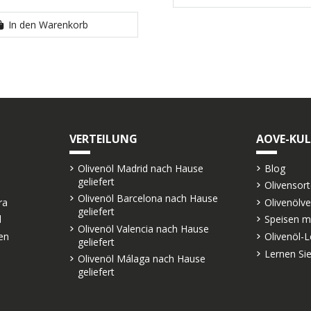
In den Warenkorb
VERTEILUNG
AOVE-KU
Olivenöl Madrid nach Hause
Blog
geliefert
Olivensor
Olivenöl Barcelona nach Hause
ra
Olivenölv
geliefert
l
Speisen m
Olivenöl Valencia nach Hause
en
Olivenöl-L
geliefert
Lernen Sie
Olivenöl Málaga nach Hause
geliefert