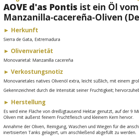
AOVE d'as Pontis
ist ein Öl vom
Manzanilla-cacereña-Oliven (D
►
Herkunft
Sierra de Gata, Extremadura
►
Olivenvarietät
Monovarietal: Manzanilla cacereña
►
Verkostungsnotiz
Monovarietales natives Olivenöl extra, leicht süßlich, mit einem gr
Gekennzeichnet durch die Intensität seiner Fruchtigkeit; hervorzu
►
Herstellung
Es wird eine Fläche von dreißigtausend Hektar genutzt, auf der 9 M
Oliven mit äußerst feinem Fruchtfleisch und kleinem Kern hervor.
Annahme der Oliven, Reinigung, Waschen und Wiegen für die anschlie
inertisierten Tanks gelagert, um anschließend abgefüllt zu werden.