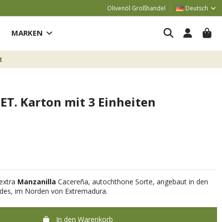
Olivenöl Großhandel
Deutsch
MARKEN
t
PET. Karton mit 3 Einheiten
 extra
Manzanilla
Cacereña
, autochthone Sorte, angebaut in den
rdes, im Norden von Extremadura.
In den Warenkorb