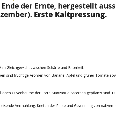
 Ende der Ernte, hergestellt auss
ezember).
Erste Kaltpressung.
oßen Gleichgewicht zwischen Schärfe und Bitterkeit.
heben sind fruchtige Aromen von Banane, Apfel und grüner Tomate sowi
illionen Olivenbäume der Sorte Manzanilla cacereña gepflanzt sind. 
ßende Vermahlung. Kneten der Paste und Gewinnung von nativem Olivenö