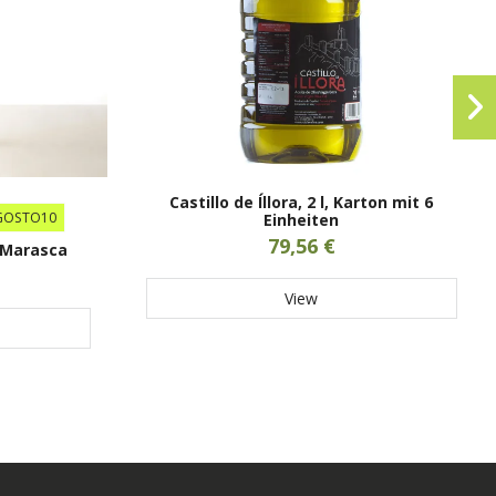
Castillo de Íllora, 2 l, Karton mit 6
GOSTO10
Einheiten
79,56 €
. Marasca
View