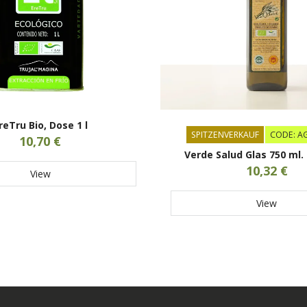
reTru Bio, Dose 1 l
SPITZENVERKAUF
CODE: A
10,70 €
Verde Salud Glas 750 ml
10,32 €
View
View