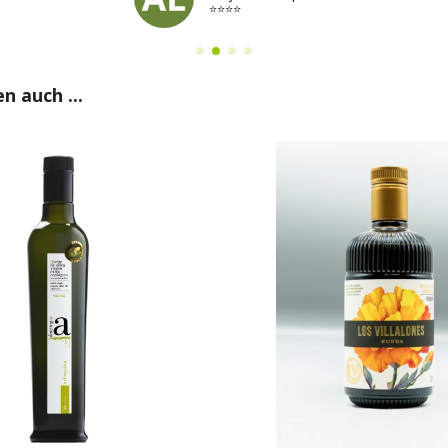
⭐⭐⭐⭐
n auch ...