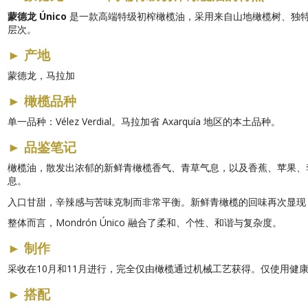
蒙德龙 Único
是一款高端特级初榨橄榄油，采用来自山地橄榄树、独特的 
层次。
►
产地
蒙德龙，马拉加
►
橄榄品种
单一品种：Vélez Verdial。马拉加省 Axarquía 地区的本土品种。
►
品鉴笔记
橄榄油，散发出浓郁的新鲜青橄榄香气、青草气息，以及香蕉、苹果、
息。
入口甘甜，辛辣感与苦味克制而非常平衡。新鲜青橄榄的回味再次显现
整体而言，Mondrón Único 融合了柔和、个性、和谐与复杂度。
►
制作
采收在10月和11月进行，完全仅由橄榄通过机械工艺获得。仅使用健
►
搭配