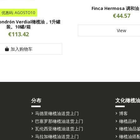
Finca Hermosa 调和
优惠码: AGOSTO10
€44.57
Mondrón Verdial橄榄油，1升罐
装。10罐/箱
View
€113.42
加入购物车
分布
文化橄榄
马德里橄榄油送货上门
博客
巴塞罗那橄榄油送货上门
橄榄品种
瓦伦西亚橄榄油送货上门
橄榄油品
马拉加橄榄油送货上门
橄榄油搭