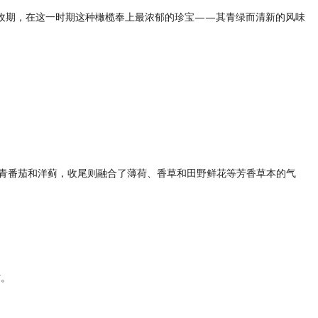
榄的早收期，在这一时期这种橄榄奉上最浓郁的珍宝——其青绿而清新的风味
青番茄和洋蓟，收尾则融合了薄荷、香草和田野鲜花等芳香草本的气
术。