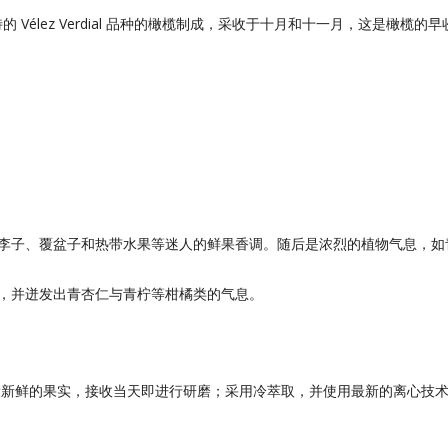
Vélez Verdial 品种的橄榄制成，采收于十月和十一月，这是橄
李子、覆盆子和热带水果等迷人的鲜果香调。随后是浓烈的植物气息，如
，并迸发出青杏仁与青柠等柑橘类的气息。
康新鲜的果实，接收当天即进行研磨；采用冷萃取，并使用最新的离心技