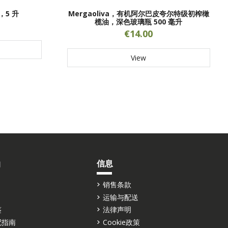
油，5 升
Mergaoliva，有机阿尔巴皮夸尔特级初榨橄
榄油，深色玻璃瓶 500 毫升
€14.00
View
油
信息
销售条款
运输与配送
鉴
法律声明
配指南
Cookie政策