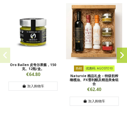
Oro Bailen 皮夸尔果酱，150
克。12瓶/盒。
热销
优惠码: AGOSTO10
€64.80
Naturvie 精品礼盒 – 特级初榨
橄榄油、PX雪利醋及精选美食组
合
加入购物车
€62.40
加入购物车