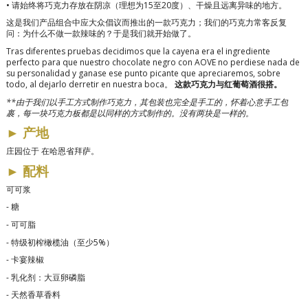
•
请始终将巧克力存放在阴凉（理想为15至20度）、干燥且远离异味的地方。
这是我们产品组合中应大众倡议而推出的一款巧克力；我们的巧克力常客反复
问：为什么不做一款辣味的？于是我们就开始做了。
Tras diferentes pruebas decidimos que la cayena era el ingrediente
perfecto para que nuestro chocolate negro con AOVE no perdiese nada de
su personalidad y ganase ese punto picante que apreciaremos, sobre
todo, al dejarlo derretir en nuestra boca。
这款巧克力与红葡萄酒很搭。
**由于我们以手工方式制作巧克力，其包装也完全是手工的，怀着心意手工包
裹，每一块巧克力板都是以同样的方式制作的。没有两块是一样的。
►
产地
庄园位于
在哈恩省拜萨。
►
配料
可可浆
-
糖
-
可可脂
-
特级初榨橄榄油（至少5%）
-
卡宴辣椒
-
乳化剂：大豆卵磷脂
-
天然香草香料