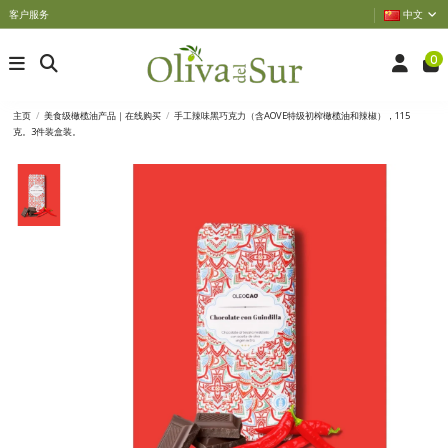
客户服务
中文
0
主页
美食级橄榄油产品｜在线购买
手工辣味黑巧克力（含AOVE特级初榨橄榄油和辣椒），115
克。3件装盒装。