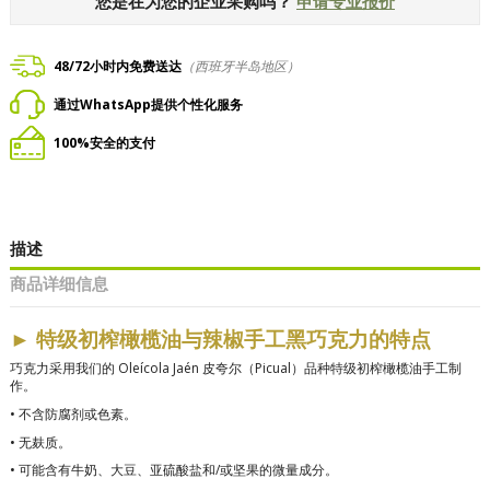
您是在为您的企业采购吗？
申请专业报价
48/72小时内免费送达
（西班牙半岛地区）
通过WhatsApp提供个性化服务
100%安全的支付
描述
商品详细信息
►
特级初榨橄榄油与辣椒手工黑巧克力的特点
巧克力采用我们的 Oleícola Jaén 皮夸尔（Picual）品种特级初榨橄榄油手工制
作。
•
不含防腐剂或色素。
•
无麸质。
•
可能含有牛奶、大豆、亚硫酸盐和/或坚果的微量成分。