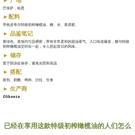
巴埃萨，哈恩
►
配料
早收皮夸尔特级初榨橄榄油、糖、水、黄原胶。
►
品鉴笔记
黄绿色。质地均匀且稠密，带有非常柔和的甜油香气。入口味道爆发，糖与特级
初榨橄榄油交织在一起，令人想起昔日的风味。
►
储存
置于阴凉处保存，避免光照和高温
►
搭配
面包、奶酪、烤肉、沙拉、生食
►
生产商
Olibaeza
已经在享用这款特级初榨橄榄油的人们怎么