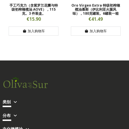
手工巧克力（含紫罗兰花瓣与特
Oro Virgen Extra 特级初榨橄
级初榨橄榄油 AOVE），115
榄油慕斯（伊比利亚火腿风
克。3 件装盒。
味），180克罐装。6罐装一箱
€15.90
€41.49
加入购物车
加入购物车
类别
分布
文化橄榄油