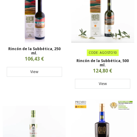
Rincón de la Subbética, 250
ml.
CODE: AGOSTO10
106,43 €
Rincón de la Subbética, 500
ml.
124,80 €
View
View