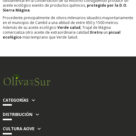
fundamental en la conservación de su entorno consiguiendo producir un
aceite ecológico exento de productos químicos,
protegido por la D.O.
Sierra Mágina
.
Procedente principalmente de olivos milenarios situados mayoritariamente
en el municipio de Cambil a una altitud de entre 650 y 1500 metros.
Además de su aceite ecológico
Verde salud
, Trujal de Mágina
comercializa otro aceite de extraordinaria calidad
Eretru
un
picual
ecológico
más temprano que Verde Salud.
CATEGORÍAS
DISTRIBUCIÓN
CULTURA AOVE