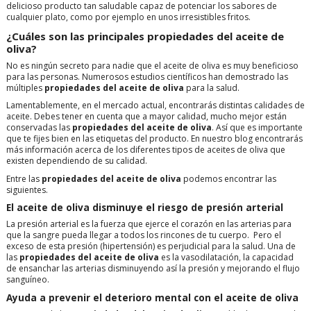
delicioso producto tan saludable capaz de potenciar los sabores de
cualquier plato, como por ejemplo en unos irresistibles fritos.
¿Cuáles son las principales propiedades del aceite de
oliva?
No es ningún secreto para nadie que el aceite de oliva es muy beneficioso
para las personas. Numerosos estudios científicos han demostrado las
múltiples
propiedades del aceite de oliva
para la salud.
Lamentablemente, en el mercado actual, encontrarás distintas calidades de
aceite. Debes tener en cuenta que a mayor calidad, mucho mejor están
conservadas las
propiedades del aceite de oliva
. Así que es importante
que te fijes bien en las etiquetas del producto. En nuestro blog encontrarás
más información acerca de los diferentes tipos de aceites de oliva que
existen dependiendo de su calidad.
Entre las
propiedades del aceite de oliva
podemos encontrar las
siguientes.
El aceite de oliva disminuye el riesgo de presión arterial
La presión arterial es la fuerza que ejerce el corazón en las arterias para
que la sangre pueda llegar a todos los rincones de tu cuerpo. Pero el
exceso de esta presión (hipertensión) es perjudicial para la salud. Una de
las
propiedades del aceite de oliva
es la vasodilatación, la capacidad
de ensanchar las arterias disminuyendo así la presión y mejorando el flujo
sanguíneo.
Ayuda a prevenir el deterioro mental con el aceite de oliva