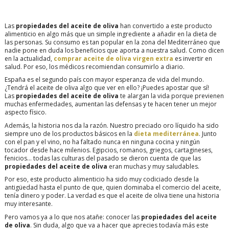
Las
propiedades del aceite de oliva
han convertido a este producto
alimenticio en algo más que un simple ingrediente a añadir en la dieta de
las personas. Su consumo es tan popular en la zona del Mediterráneo que
nadie pone en duda los beneficios que aporta a nuestra salud. Como dicen
en la actualidad,
comprar aceite de oliva virgen extra
es invertir en
salud. Por eso, los médicos recomiendan consumirlo a diario.
España es el segundo país con mayor esperanza de vida del mundo.
¿Tendrá el aceite de oliva algo que ver en ello? ¡Puedes apostar que sí!
Las
propiedades del aceite de oliva
te alargan la vida porque previenen
muchas enfermedades, aumentan las defensas y te hacen tener un mejor
aspecto físico.
Además, la historia nos da la razón. Nuestro preciado oro líquido ha sido
siempre uno de los productos básicos en la
dieta mediterránea
. Junto
con el pan y el vino, no ha faltado nunca en ninguna cocina y ningún
tocador desde hace milenios. Egipcios, romanos, griegos, cartagineses,
fenicios… todas las culturas del pasado se dieron cuenta de que las
propiedades del aceite de oliva
eran muchas y muy saludables.
Por eso, este producto alimenticio ha sido muy codiciado desde la
antigüedad hasta el punto de que, quien dominaba el comercio del aceite,
tenía dinero y poder. La verdad es que el aceite de oliva tiene una historia
muy interesante.
Pero vamos ya a lo que nos atañe: conocer las
propiedades del aceite
de oliva
. Sin duda, algo que va a hacer que aprecies todavía más este