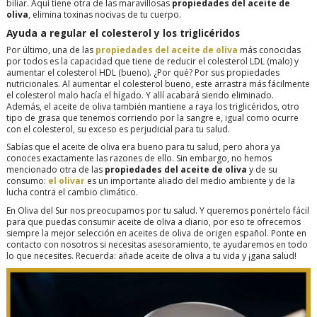
biliar. Aquí tiene otra de las maravillosas
propiedades del aceite de
oliva
, elimina toxinas nocivas de tu cuerpo.
Ayuda a regular el colesterol y los triglicéridos
Por último, una de las
propiedades del aceite de oliva
más conocidas
por todos es la capacidad que tiene de reducir el colesterol LDL (malo) y
aumentar el colesterol HDL (bueno). ¿Por qué? Por sus propiedades
nutricionales. Al aumentar el colesterol bueno, este arrastra más fácilmente
el colesterol malo hacía el hígado. Y allí acabará siendo eliminado.
Además, el aceite de oliva también mantiene a raya los triglicéridos, otro
tipo de grasa que tenemos corriendo por la sangre e, igual como ocurre
con el colesterol, su exceso es perjudicial para tu salud.
Sabías que el aceite de oliva era bueno para tu salud, pero ahora ya
conoces exactamente las razones de ello. Sin embargo, no hemos
mencionado otra de las
propiedades del aceite de oliva
y de su
consumo:
el olivar
es un importante aliado del medio ambiente y de la
lucha contra el cambio climático.
En Oliva del Sur nos preocupamos por tu salud. Y queremos ponértelo fácil
para que puedas consumir aceite de oliva a diario, por eso te ofrecemos
siempre la mejor selección en aceites de oliva de origen español. Ponte en
contacto con nosotros si necesitas asesoramiento, te ayudaremos en todo
lo que necesites. Recuerda: añade aceite de oliva a tu vida y ¡gana salud!