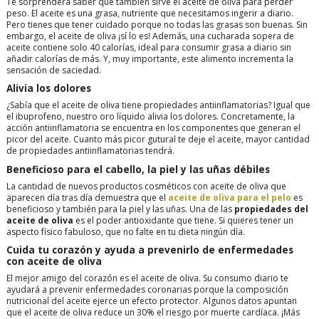
Te sorprenderá saber que también sirve el aceite de oliva para perder
peso. El aceite es una grasa, nutriente que necesitamos ingerir a diario.
Pero tienes que tener cuidado porque no todas las grasas son buenas. Sin
embargo, el aceite de oliva ¡sí lo es! Además, una cucharada sopera de
aceite contiene solo 40 calorías, ideal para consumir grasa a diario sin
añadir calorías de más. Y, muy importante, este alimento incrementa la
sensación de saciedad.
Alivia los dolores
¿Sabía que el aceite de oliva tiene propiedades antiinflamatorias? Igual que
el ibuprofeno, nuestro oro líquido alivia los dolores. Concretamente, la
acción antiinflamatoria se encuentra en los componentes que generan el
picor del aceite. Cuanto más picor gutural te deje el aceite, mayor cantidad
de propiedades antiinflamatorias tendrá.
Beneficioso para el cabello, la piel y las uñas débiles
La cantidad de nuevos productos cosméticos con aceite de oliva que
aparecen día tras día demuestra que el
aceite de oliva para el pelo
es
beneficioso y también para la piel y las uñas. Una de las
propiedades del
aceite de oliva
es el poder antioxidante que tiene. Si quieres tener un
aspecto físico fabuloso, que no falte en tu dieta ningún día.
Cuida tu corazón y ayuda a prevenirlo de enfermedades
con aceite de oliva
El mejor amigo del corazón es el aceite de oliva. Su consumo diario te
ayudará a prevenir enfermedades coronarias porque la composición
nutricional del aceite ejerce un efecto protector. Algunos datos apuntan
que el aceite de oliva reduce un 30% el riesgo por muerte cardíaca. ¡Más