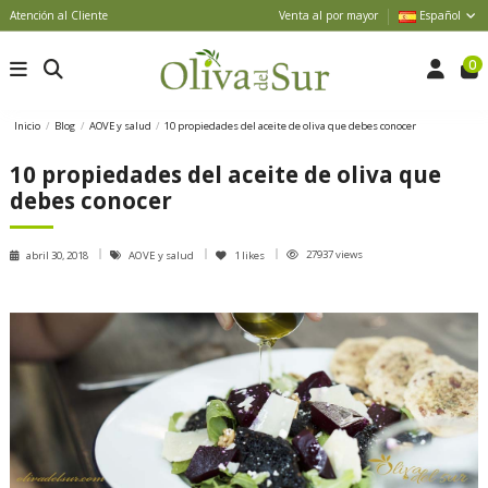
Atención al Cliente
Venta al por mayor
Español
0
Inicio
Blog
AOVE y salud
10 propiedades del aceite de oliva que debes conocer
10 propiedades del aceite de oliva que
debes conocer
27937 views
abril 30, 2018
AOVE y salud
1
likes