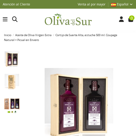
Atención al Cliente
Venta al por mayor
Español
0
Inicio
Aceite de Oliva Virgen Extra
Cortijo de Suerte Alta, estuche 500 ml. Coupage
Natural + Picual en Envero