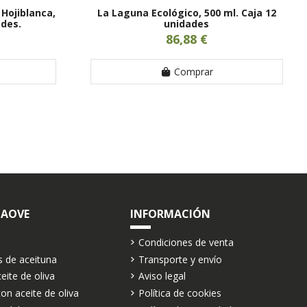
 Hojiblanca,
La Laguna Ecológico, 500 ml. Caja 12
ades.
unidades
86,88 €
Comprar
 AOVE
INFORMACIÓN
Condiciones de venta
s de aceituna
Transporte y envío
eite de oliva
Aviso legal
on aceite de oliva
Política de cookies