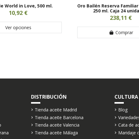
e World in Love, 500 ml.
Oro Bailén Reserva Familiar
250 ml. Caja 24 unid
10,92 €
238,11 €
Ver opciones
Comprar
DISTRIBUCIÓN
CULTURA
Tienda aceite Madrid
Blog
Tienda aceite Barcelona
Variedade
o
Tienda aceite Valencia
Cata de ac
rana
Tienda aceite Málaga
Maridaje c