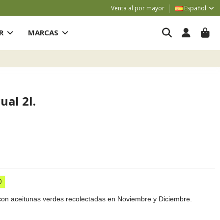
Venta al por mayor
Español
AR
MARCAS
ual 2l.
0
o con aceitunas verdes recolectadas en Noviembre y Diciembre.