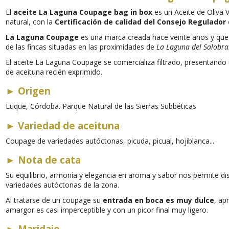
El
aceite La Laguna Coupage bag in box
es un A
ceite de Oliva 
natural,
con la
Certificación de calidad del Consejo Regulado
La Laguna Coupage
es una
marca creada hace veinte años y que
de las fincas situadas en las proximidades de
La Laguna del Salobra
El aceite La Laguna Coupage se comercializa filtrado, presentando
de aceituna recién exprimido.
►
Origen
Luque, Córdoba. Parque Natural de las Sierras Subbéticas
►
Variedad de aceituna
Coupage de variedades autóctonas, picuda, picual, hojiblanca...
►
Nota de cata
Su equilibrio, armonía y elegancia en aroma y sabor nos permite dis
variedades autóctonas de la zona.
Al tratarse de un coupage su
entrada en boca es muy dulce
, ap
amargor es casi imperceptible y con un picor final muy ligero.
►
Maridaje