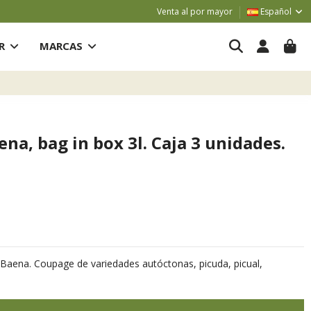
Venta al por mayor
Español
AR
MARCAS
na, bag in box 3l. Caja 3 unidades.
 Baena. Coupage de variedades autóctonas, picuda, picual,