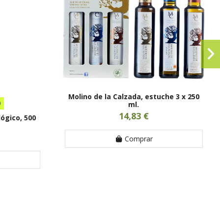
Molino de la Calzada, estuche 3 x 250
0
ml.
14,83 €
ógico, 500
Comprar