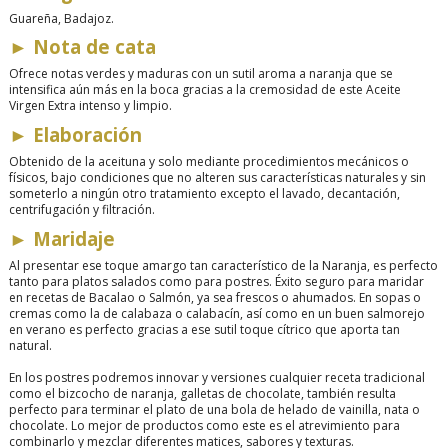
Guareña,
Badajoz.
►
Nota de cata
Ofrece notas verdes y maduras con un sutil aroma a naranja que se
intensifica aún más en la boca gracias a la cremosidad de este Aceite
Virgen Extra intenso y limpio.
►
Elaboración
Obtenido de la aceituna y solo mediante procedimientos mecánicos o
físicos, bajo condiciones que no alteren sus características naturales y sin
someterlo a ningún otro tratamiento excepto el lavado, decantación,
centrifugación y filtración.
►
Maridaje
Al presentar ese toque amargo tan característico de la Naranja, es perfecto
tanto para platos salados como para postres. Éxito seguro para maridar
en recetas de Bacalao o Salmón, ya sea frescos o ahumados. En sopas o
cremas como la de calabaza o calabacín, así como en un buen salmorejo
en verano es perfecto gracias a ese sutil toque cítrico que aporta tan
natural.
En los postres podremos innovar y versiones cualquier receta tradicional
como el bizcocho de naranja, galletas de chocolate, también resulta
perfecto para terminar el plato de una bola de helado de vainilla, nata o
chocolate. Lo mejor de productos como este es el atrevimiento para
combinarlo y mezclar diferentes matices, sabores y texturas.