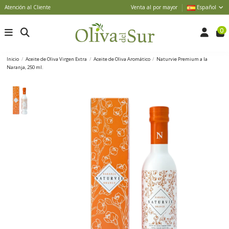
Atención al Cliente
Venta al por mayor
Español
0
Inicio
Aceite de Oliva Virgen Extra
Aceite de Oliva Aromático
Naturvie Premium a la
Naranja, 250 ml.