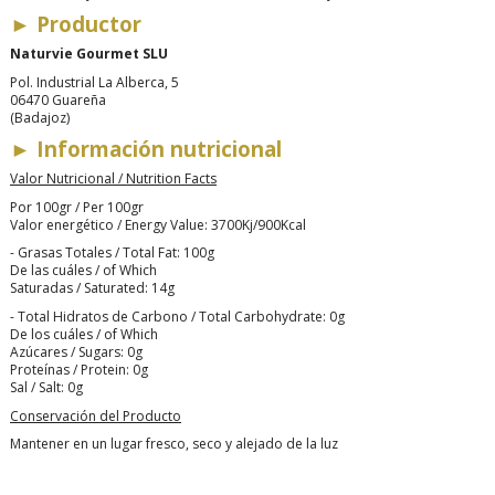
►
Productor
Naturvie Gourmet SLU
Pol. Industrial La Alberca, 5
06470 Guareña
(Badajoz)
►
Información nutricional
Valor Nutricional / Nutrition Facts
Por 100gr / Per 100gr
Valor energético / Energy Value: 3700Kj/900Kcal
- Grasas Totales / Total Fat: 100g
De las cuáles / of Which
Saturadas / Saturated: 14g
- Total Hidratos de Carbono / Total Carbohydrate: 0g
De los cuáles / of Which
Azúcares / Sugars: 0g
Proteínas / Protein: 0g
Sal / Salt: 0g
Conservación del Producto
Mantener en un lugar fresco, seco y alejado de la luz