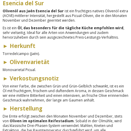
Esencia del Sur
Olivenöl aus Jaén Esencia del Sur
ist ein fruchtiges natives Olivenöl extra
(AOVE) mittlerer Intensität, hergestellt aus Picual-Oliven, die in den Monaten
November und Dezember geerntet werden.
Es ist ein
Öl, das besonders für die tägliche Küche empfohlen wird
,
sehr vielseitig. Ideal für alle Arten von Anwendungen und zudem
hervorzuheben durch sein ausgezeichnetes Preis-Leistungs-Verhältnis.
►
Herkunft
Torredelcampo (Jaén).
►
Olivenvarietät
Monovarietal Picual.
►
Verkostungsnotiz
Von einer Farbe, die zwischen Grün und Grün-Gelblich schwankt, ist es ein
Öl mit fruchtigem, frischem und duftendem Aroma, in dessen Geschmack
wir eine mittlere Bitterkeit und einen intensiven, an frische Olive erinnernden
Geschmack wahrnehmen, der lange am Gaumen anhält.
►
Herstellung
Die Ernte erfolgt zwischen den Monaten November und Dezember, stets
von
Oliven im optimalen Reifestadium
. Sobald in der Ölmühle, wird
das klassische Drei-Phasen-System verwendet: Mahlen, Kneten und
Extraktion, die bei Raumtemperatur durchgeführt wird, um alle