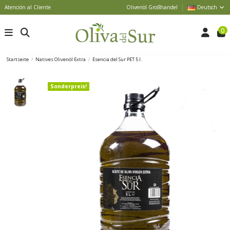
Atención al Cliente
Olivenöl Großhandel
Deutsch
0
Startseite
Natives Olivenöl Extra
Esencia del Sur PET 5 l.
Sonderpreis!