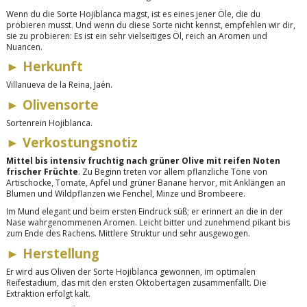
Wenn du die Sorte Hojiblanca magst, ist es eines jener Öle, die du
probieren musst. Und wenn du diese Sorte nicht kennst, empfehlen wir dir,
sie zu probieren: Es ist ein sehr vielseitiges Öl, reich an Aromen und
Nuancen.
►
Herkunft
Villanueva de la Reina, Jaén.
►
Oliven­sorte
Sortenrein Hojiblanca.
►
Verkostungsnotiz
Mittel bis intensiv fruchtig nach grüner Olive mit reifen Noten
frischer Früchte
. Zu Beginn treten vor allem pflanzliche Töne von
Artischocke, Tomate, Apfel und grüner Banane hervor, mit Anklängen an
Blumen und Wildpflanzen wie Fenchel, Minze und Brombeere.
Im Mund elegant und beim ersten Eindruck süß; er erinnert an die in der
Nase wahrgenommenen Aromen. Leicht bitter und zunehmend pikant bis
zum Ende des Rachens. Mittlere Struktur und sehr ausgewogen.
►
Herstellung
Er wird aus Oliven der Sorte Hojiblanca gewonnen, im optimalen
Reifestadium, das mit den ersten Oktobertagen zusammenfällt. Die
Extraktion erfolgt kalt.