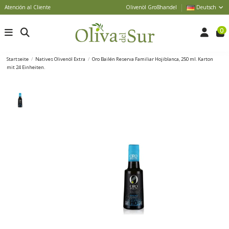
Atención al Cliente
Olivenöl Großhandel
Deutsch
0
Startseite
Natives Olivenöl Extra
Oro Bailén Reserva Familiar Hojiblanca, 250 ml. Karton
mit 24 Einheiten.