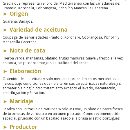
Grecia que representan el oro del Mediterráneo con las variedades de:
Frantoio, Koroneiki, Cobrançosa, Picholín y Manzanilla Cacereña.
►
Origen
Guareña,
Badajoz.
►
Variedad de aceituna
Coupage de las variedades
Frantoio, Koroneiki, Cobrançosa, Picholín y
Manzanilla Cacereña
.
►
Nota de cata
Hierba verde, manzanas, plátano, frutas maduras. Suave y fresco a la vez
en boca, sin picor ni amargor. La sutilidad del aceite.
►
Elaboración
Obtenido de la aceituna y solo mediante procedimientos mecánicos o
físicos, bajo condiciones que no alteren sus características naturales y sin
someterlo a ningún otro tratamiento excepto el lavado, decantación,
centrifugación y filtración.
►
Maridaje
Ensalza con un toque de Naturvie World in Love, un plato de pasta fresca,
de brochetas de verdura o en un buen pescado. Como recomendación
especial, pruébalo con un bacalao asado a la brasa al estilo portugués
►
Productor