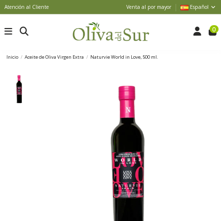
Atención al Cliente
Venta al por mayor
Español
0
Inicio
Aceite de Oliva Virgen Extra
Naturvie World in Love, 500 ml.