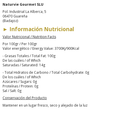
Naturvie Gourmet SLU
Pol. Industrial La Alberca, 5
06470 Guareña
(Badajoz)
►
Información Nutricional
Valor Nutricional / Nutrition Facts
Por 100gr / Per 100gr
Valor energético / Energy Value: 3700Kj/900Kcal
- Grasas Totales / Total Fat: 100g
De las cuáles / of Which
Saturadas / Saturated: 14g
- Total Hidratos de Carbono / Total Carbohydrate: 0g
De los cuáles / of Which
Azúcares / Sugars: 0g
Proteínas / Protein: 0g
Sal / Salt: 0g
Conservación del Producto
Mantener en un lugar fresco, seco y alejado de la luz