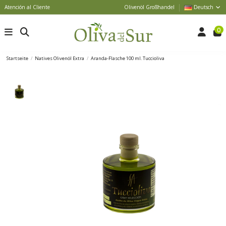
Atención al Cliente
Olivenöl Großhandel
Deutsch
0
Startseite
Natives Olivenöl Extra
Aranda-Flasche 100 ml. Tuccioliva