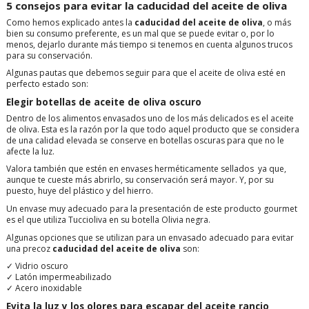
5 consejos para evitar la caducidad del aceite de oliva
Como hemos explicado antes la
caducidad del aceite de oliva
, o más
bien su consumo preferente, es un mal que se puede evitar o, por lo
menos, dejarlo durante más tiempo si tenemos en cuenta algunos trucos
para su conservación.
Algunas pautas que debemos seguir para que el aceite de oliva esté en
perfecto estado son:
Elegir botellas de aceite de oliva oscuro
Dentro de los alimentos envasados uno de los más delicados es el aceite
de oliva. Esta es la razón por la que todo aquel producto que se considera
de una calidad elevada se conserve en botellas oscuras para que no le
afecte la luz.
Valora también que estén en envases herméticamente sellados ya que,
aunque te cueste más abrirlo, su conservación será mayor. Y, por su
puesto, huye del plástico y del hierro.
Un envase muy adecuado para la presentación de este producto gourmet
es el que utiliza Tuccioliva en su botella Olivia negra.
Algunas opciones que se utilizan para un envasado adecuado para evitar
una precoz
caducidad del aceite de oliva
son:
✓ Vidrio oscuro
✓ Latón impermeabilizado
✓ Acero inoxidable
Evita la luz y los olores para escapar del aceite rancio