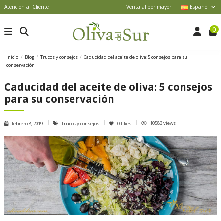
Atención al Cliente
Venta al por mayor
Español
0
Inicio
Blog
Trucos y consejos
Caducidad del aceite de oliva: 5 consejos para su
conservación
Caducidad del aceite de oliva: 5 consejos
para su conservación
10583 views
febrero 8, 2019
Trucos y consejos
0
likes