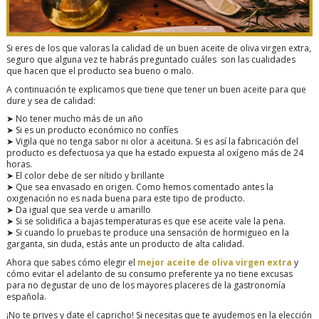
Si eres de los que valoras la calidad de un buen aceite de oliva virgen extra,
seguro que alguna vez te habrás preguntado cuáles son las cualidades
que hacen que el producto sea bueno o malo.
A continuación te explicamos que tiene que tener un buen aceite para que
dure y sea de calidad:
➤ No tener mucho más de un año
➤ Si es un producto económico no confíes
➤ Vigila que no tenga sabor ni olor a aceituna. Si es así la fabricación del
producto es defectuosa ya que ha estado expuesta al oxígeno más de 24
horas.
➤ El color debe de ser nítido y brillante
➤ Que sea envasado en origen. Como hemos comentado antes la
oxigenación no es nada buena para este tipo de producto.
➤ Da igual que sea verde u amarillo
➤ Si se solidifica a bajas temperaturas es que ese aceite vale la pena.
➤ Si cuando lo pruebas te produce una sensación de hormigueo en la
garganta, sin duda, estás ante un producto de alta calidad.
Ahora que sabes cómo elegir el
mejor aceite de oliva virgen extra
y
cómo evitar el adelanto de su consumo preferente ya no tiene excusas
para no degustar de uno de los mayores placeres de la gastronomía
española.
¡No te prives y date el capricho! Si necesitas que te ayudemos en la elección