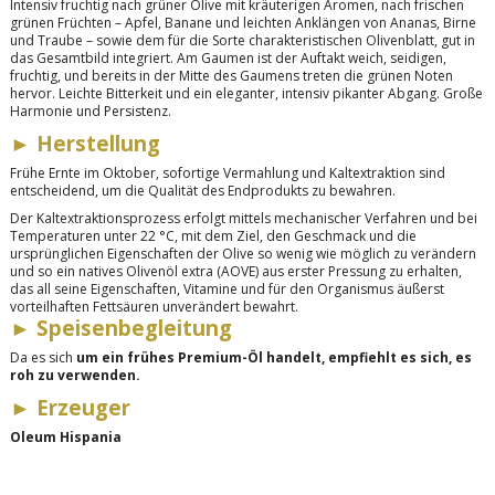
Intensiv fruchtig nach grüner Olive mit kräuterigen Aromen, nach frischen
grünen Früchten – Apfel, Banane und leichten Anklängen von Ananas, Birne
und Traube – sowie dem für die Sorte charakteristischen Olivenblatt, gut in
das Gesamtbild integriert. Am Gaumen ist der Auftakt weich, seidigen,
fruchtig, und bereits in der Mitte des Gaumens treten die grünen Noten
hervor. Leichte Bitterkeit und ein eleganter, intensiv pikanter Abgang. Große
Harmonie und Persistenz.
►
Herstellung
Frühe Ernte im Oktober, sofortige Vermahlung und Kaltextraktion sind
entscheidend, um die Qualität des Endprodukts zu bewahren.
Der Kaltextraktionsprozess erfolgt mittels mechanischer Verfahren und bei
Temperaturen unter 22 °C, mit dem Ziel, den Geschmack und die
ursprünglichen Eigenschaften der Olive so wenig wie möglich zu verändern
und so ein natives Olivenöl extra (AOVE) aus erster Pressung zu erhalten,
das all seine Eigenschaften, Vitamine und für den Organismus äußerst
vorteilhaften Fettsäuren unverändert bewahrt.
►
Speisenbegleitung
Da es sich
um ein frühes Premium-Öl handelt, empfiehlt es sich, es
roh zu verwenden.
►
Erzeuger
Oleum Hispania