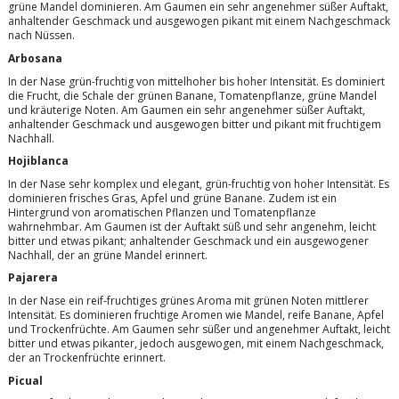
grüne Mandel dominieren. Am Gaumen ein sehr angenehmer süßer Auftakt,
anhaltender Geschmack und ausgewogen pikant mit einem Nachgeschmack
nach Nüssen.
Arbosana
In der Nase grün-fruchtig von mittelhoher bis hoher Intensität. Es dominiert
die Frucht, die Schale der grünen Banane, Tomatenpflanze, grüne Mandel
und kräuterige Noten. Am Gaumen ein sehr angenehmer süßer Auftakt,
anhaltender Geschmack und ausgewogen bitter und pikant mit fruchtigem
Nachhall.
Hojiblanca
In der Nase sehr komplex und elegant, grün-fruchtig von hoher Intensität. Es
dominieren frisches Gras, Apfel und grüne Banane. Zudem ist ein
Hintergrund von aromatischen Pflanzen und Tomatenpflanze
wahrnehmbar. Am Gaumen ist der Auftakt süß und sehr angenehm, leicht
bitter und etwas pikant; anhaltender Geschmack und ein ausgewogener
Nachhall, der an grüne Mandel erinnert.
Pajarera
In der Nase ein reif-fruchtiges grünes Aroma mit grünen Noten mittlerer
Intensität. Es dominieren fruchtige Aromen wie Mandel, reife Banane, Apfel
und Trockenfrüchte. Am Gaumen sehr süßer und angenehmer Auftakt, leicht
bitter und etwas pikanter, jedoch ausgewogen, mit einem Nachgeschmack,
der an Trockenfrüchte erinnert.
Picual