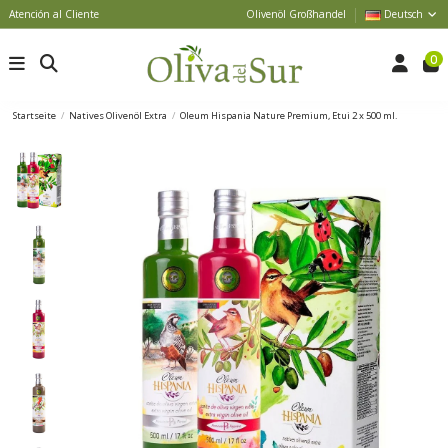
Atención al Cliente
Olivenöl Großhandel
Deutsch
0
Startseite
Natives Olivenöl Extra
Oleum Hispania Nature Premium, Etui 2 x 500 ml.