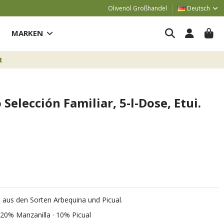
Olivenöl Großhandel
Deutsch
MARKEN
t
elección Familiar, 5-l-Dose, Etui.
e
aus den Sorten Arbequina und Picual.
20% Manzanilla · 10% Picual