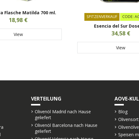
va Flasche Matilda 700 ml.
SPITZENVERKAUF
CODE: A
18,98 €
Esencia del Sur Dose 
34,58 €
View
View
VERTEILUNG
AOVE-KU
Olivenöl Madrid nach Hause
Blog
geliefert
Olivensor
Olivenöl Barcelona nach Hause
ra
Olivenölv
geliefert
l
Speisen m
Olivenöl Valencia nach Hause