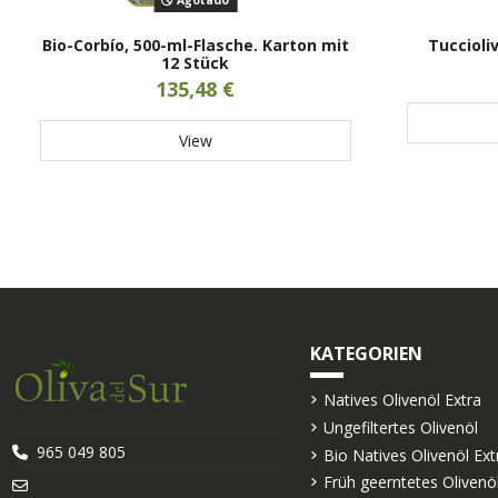
Agotado
Bio-Corbío, 500-ml-Flasche. Karton mit
Tuccioli
12 Stück
135,48 €
View
KATEGORIEN
Natives Olivenöl Extra
Ungefiltertes Olivenöl
965 049 805
Bio Natives Olivenöl Ext
Früh geerntetes Olivenö