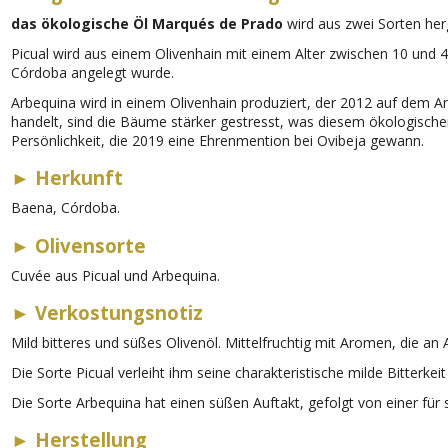
das ökologische Öl Marqués de Prado
wird aus zwei Sorten herg
Picual
wird aus einem Olivenhain mit einem Alter zwischen 10 und 4
Córdoba angelegt wurde.
Arbequina
wird in einem Olivenhain produziert, der 2012 auf dem A
handelt, sind die Bäume stärker gestresst, was diesem ökologischen 
Persönlichkeit, die 2019 eine Ehrenmention bei Ovibeja gewann.
►
Herkunft
Baena, Córdoba.
►
Oliven­sorte
Cuvée aus Picual und Arbequina.
►
Verkostungsnotiz
Mild bitteres und süßes Olivenöl. Mittelfruchtig mit Aromen, die an
Die Sorte Picual verleiht ihm seine charakteristische milde Bitter
Die Sorte Arbequina hat einen süßen Auftakt, gefolgt von einer für
►
Herstellung