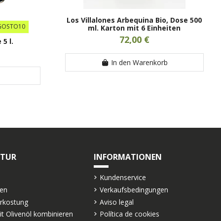
Los Villalones Arbequina Bio, Dose 500
GOSTO10
ml. Karton mit 6 Einheiten
72,00 €
5 l.
In den Warenkorb
LTUR
INFORMATIONEN
Kundenservice
ten
Verkaufsbedingungen
erkostung
Aviso legal
it Olivenöl kombinieren
Política de cookies