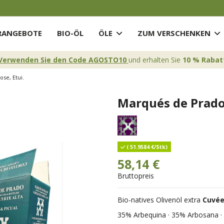
ANGEBOTE
BIO-ÖL
ÖLE
ZUM VERSCHENKEN
Verwenden Sie den Code AGOSTO10
und erhalten Sie
10 % Rabat
se, Etui.
Marqués de Prado S
( 51.9584 €/Stk)
58,14 €
Bruttopreis
Bio-natives Olivenöl extra
Cuvé
35% Arbequina · 35% Arbosana · 