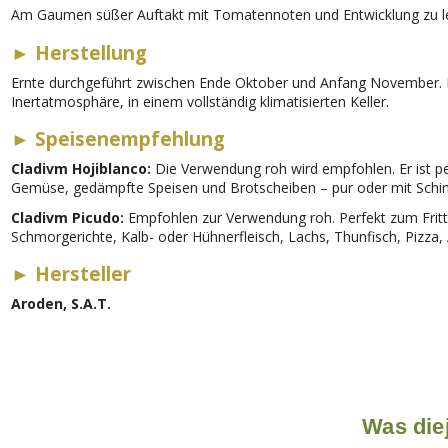
Am Gaumen süßer Auftakt mit Tomatennoten und Entwicklung zu leic
►
Herstellung
Ernte durchgeführt zwischen Ende Oktober und Anfang November. Di
Inertatmosphäre, in einem vollständig klimatisierten Keller.
►
Speisenempfehlung
Cladivm Hojiblanco:
Die Verwendung roh wird empfohlen. Er ist per
Gemüse, gedämpfte Speisen und Brotscheiben – pur oder mit Schin
Cladivm Picudo:
Empfohlen zur Verwendung roh. Perfekt zum Fritti
Schmorgerichte, Kalb- oder Hühnerfleisch, Lachs, Thunfisch, Pizza
►
Hersteller
Aroden, S.A.T.
Was diej