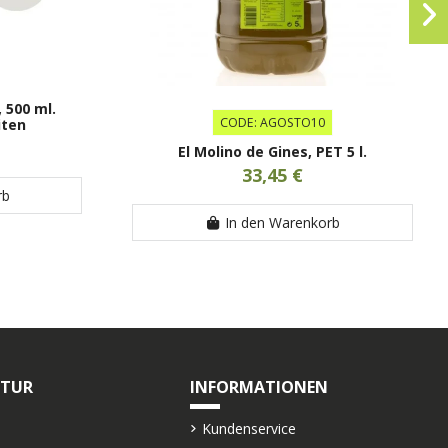
 500 ml.
CODE: AGOSTO10
iten
El Molino de Gines, PET 5 l.
33,45 €
rb
In den Warenkorb
LTUR
INFORMATIONEN
Kundenservice