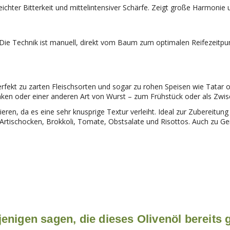
hter Bitterkeit und mittelintensiver Schärfe. Zeigt große Harmonie
e Technik ist manuell, direkt vom Baum zum optimalen Reifezeitpunkt
fekt zu zarten Fleischsorten und sogar zu rohen Speisen wie Tatar od
ken oder einer anderen Art von Wurst – zum Frühstück oder als Zwis
eren, da es eine sehr knusprige Textur verleiht. Ideal zur Zubereit
, Artischocken, Brokkoli, Tomate, Obstsalate und Risottos. Auch zu G
enigen sagen, die dieses Olivenöl bereits