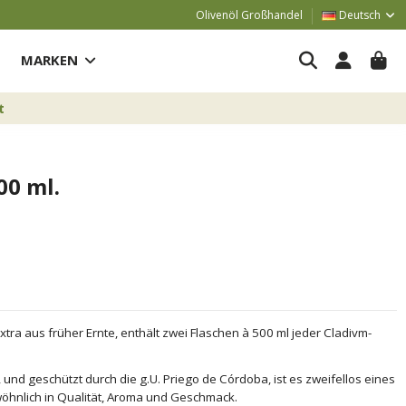
Olivenöl Großhandel
Deutsch
MARKEN
t
00 ml.
xtra aus früher Ernte, enthält zwei Flaschen à 500 ml jeder Cladivm-
 und geschützt durch die g.U. Priego de Córdoba, ist es zweifellos eines
öhnlich in Qualität, Aroma und Geschmack.