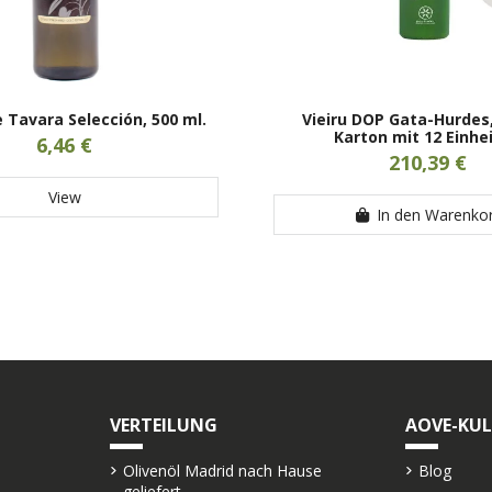
e Tavara Selección, 500 ml.
Vieiru DOP Gata-Hurdes,
Karton mit 12 Einhe
6,46 €
210,39 €
View
In den Warenko
VERTEILUNG
AOVE-KU
Olivenöl Madrid nach Hause
Blog
geliefert