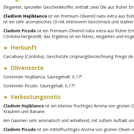
Eleganter, spezieller Geschenkkoffer; enthält zwei Öle aus früher Er
Cladivm Hojiblanco
ist ein Premium-Olivenöl nativ extra aus früh
ist ein sehr aromatisches Öl mit intensivem Geschmack und starker P
Cladivm Picudo
ist ein Premium-Olivenöl nativ extra aus früher Er
Córdoba hergestellt; das Ergebnis ist ein feines, elegantes und in
►
Herkunft
Carcabuey (Córdoba). Geschützte Ursprungsbezeichnung Priego de
►
Oliven­sorte
Sortenrein Hojiblanca. Säuregehalt: 0,17º.
Sortenrein Picudo. Säuregehalt: 0,17º.
►
Verkostungsnotiz
Cladivm Hojiblanco
ist ein intensiv fruchtiges Aroma von grünen
Kräutern und Banane.
Am Gaumen sehr aromatisch und anhaltend, mit süßem Auftakt und E
Cladivm Picudo
ist ein mittelfruchtiges Aroma von grünen Oliven