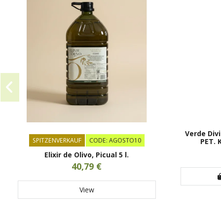
Verde Divi
SPITZENVERKAUF
CODE: AGOSTO10
PET. 
Elixir de Olivo, Picual 5 l.
40,79 €
View