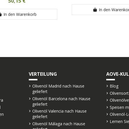
50,15 €
In den Warenko
In den Warenkorb
VERTEILUNG
AOVE-KU
Olivenöl Madrid nach Hause
Blog
geliefert
Olivensor
Olivenöl Barcelona nach Hause
ra
Olivenölv
geliefert
l
Speisen m
Olivenöl Valencia nach Hause
en
Olivenöl-L
geliefert
Lernen Sie
Olivenöl Málaga nach Hause