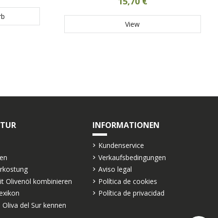
15,70 €
rb
View
LTUR
INFORMATIONEN
Kundenservice
ten
Verkaufsbedingungen
erkostung
Aviso legal
it Olivenöl kombinieren
Política de cookies
exikon
Política de privacidad
 Oliva del Sur kennen