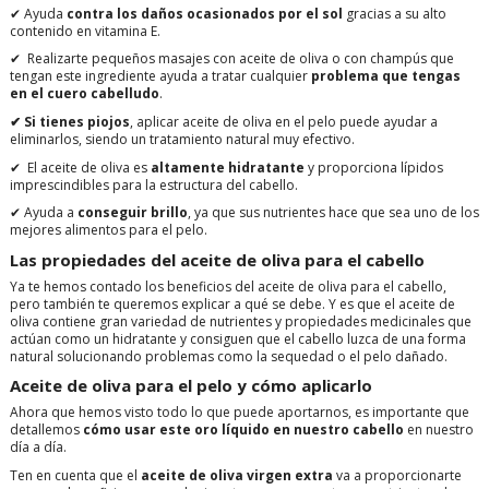
✔
Ayuda
contra los daños ocasionados por el sol
gracias a su alto
contenido en vitamina E.
✔
Realizarte pequeños masajes con aceite de oliva o con champús que
tengan este ingrediente ayuda a tratar cualquier
problema que tengas
en el cuero cabelludo
.
✔
Si tienes piojos
, aplicar aceite de oliva en el pelo puede ayudar a
eliminarlos, siendo un tratamiento natural muy efectivo.
✔
El aceite de oliva es
altamente hidratante
y proporciona lípidos
imprescindibles para la estructura del cabello.
✔
Ayuda a
conseguir brillo
, ya que sus nutrientes hace que sea uno de los
mejores alimentos para el pelo.
Las propiedades del aceite de oliva para el cabello
Ya te hemos contado los beneficios del aceite de oliva para el cabello,
pero también te queremos explicar a qué se debe. Y es que el aceite de
oliva contiene gran variedad de nutrientes y propiedades medicinales que
actúan como un hidratante y consiguen que el cabello luzca de una forma
natural solucionando problemas como la sequedad o el pelo dañado.
Aceite de oliva para el pelo y
cómo aplicarlo
Ahora que hemos visto todo lo que puede aportarnos, es importante que
detallemos
cómo usar este oro líquido en nuestro cabello
en nuestro
día a día.
Ten en cuenta que el
aceite de oliva virgen extra
va a proporcionarte