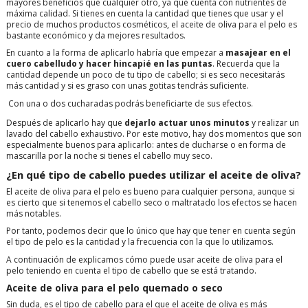
mayores beneficios que cualquier otro, ya que cuenta con nutrientes de
máxima calidad. Si tienes en cuenta la cantidad que tienes que usar y el
precio de muchos productos cosméticos, el aceite de oliva para el pelo es
bastante económico y da mejores resultados.
En cuanto a la forma de aplicarlo habría que empezar a
masajear en el
cuero cabelludo y hacer hincapié en las puntas
. Recuerda que la
cantidad depende un poco de tu tipo de cabello; si es seco necesitarás
más cantidad y si es graso con unas gotitas tendrás suficiente.
Con una o dos cucharadas podrás beneficiarte de sus efectos.
Después de aplicarlo hay que
dejarlo actuar unos minutos
y realizar un
lavado del cabello exhaustivo. Por este motivo, hay dos momentos que son
especialmente buenos para aplicarlo: antes de ducharse o en forma de
mascarilla por la noche si tienes el cabello muy seco.
¿En qué tipo de cabello puedes utilizar el aceite de oliva?
El aceite de oliva para el pelo es bueno para cualquier persona, aunque si
es cierto que si tenemos el cabello seco o maltratado los efectos se hacen
más notables.
Por tanto, podemos decir que lo único que hay que tener en cuenta según
el tipo de pelo es la cantidad y la frecuencia con la que lo utilizamos.
A continuación de explicamos cómo puede usar aceite de oliva para el
pelo teniendo en cuenta el tipo de cabello que se está tratando.
Aceite de oliva para el pelo quemado o seco
Sin duda, es el tipo de cabello para el que el aceite de oliva es más