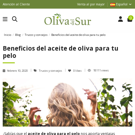
Atención al Cliente
Venta al por mayor
Español
0
Inicio
Blog
Trucos y consejos
Beneficios del aceite de oliva para tu pelo
Beneficios del aceite de oliva para tu
pelo
18111 views
febrero 10, 2020
Trucos y consejos
0
likes
¿Sabías que el
aceite de oliva para el pelo
nos aporta ventajas