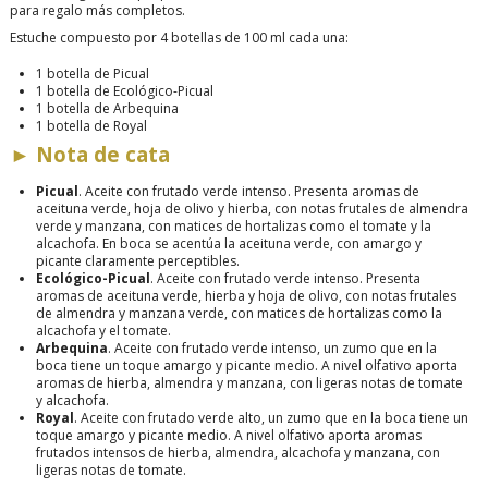
para regalo más completos.
Estuche compuesto por 4 botellas de 100 ml cada una:
1 botella de Picual
1 botella de Ecológico-Picual
1 botella de Arbequina
1 botella de Royal
►
Nota de cata
Picual
. Aceite con frutado verde intenso. Presenta aromas de
aceituna verde, hoja de olivo y hierba, con notas frutales de almendra
verde y manzana, con matices de hortalizas como el tomate y la
alcachofa. En boca se acentúa la aceituna verde, con amargo y
picante claramente perceptibles.
Ecológico-Picual
. Aceite con frutado verde intenso. Presenta
aromas de aceituna verde, hierba y hoja de olivo, con notas frutales
de almendra y manzana verde, con matices de hortalizas como la
alcachofa y el tomate.
Arbequina
. Aceite con frutado verde intenso, un zumo que en la
boca tiene un toque amargo y picante medio. A nivel olfativo aporta
aromas de hierba, almendra y manzana, con ligeras notas de tomate
y alcachofa.
Royal
. Aceite con frutado verde alto, un zumo que en la boca tiene un
toque amargo y picante medio. A nivel olfativo aporta aromas
frutados intensos de hierba, almendra, alcachofa y manzana, con
ligeras notas de tomate.