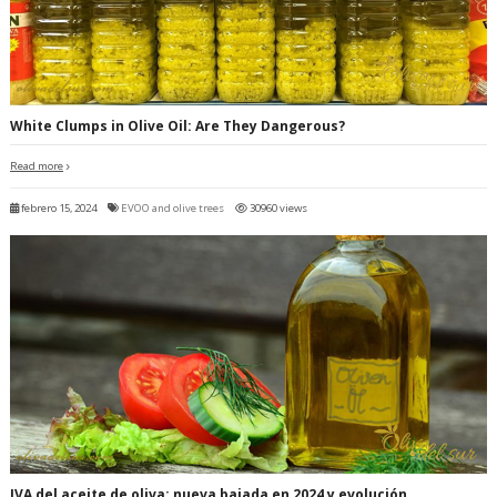
White Clumps in Olive Oil: Are They Dangerous?
Read more
febrero 15, 2024
EVOO and olive trees
30960 views
IVA del aceite de oliva: nueva bajada en 2024 y evolución