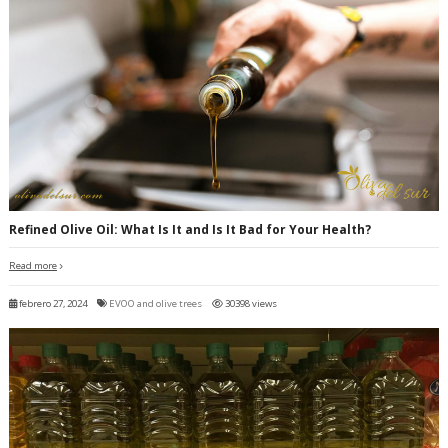
Refined Olive Oil: What Is It and Is It Bad for Your Health?
Read more
febrero 27, 2024
EVOO and olive trees
30398 views