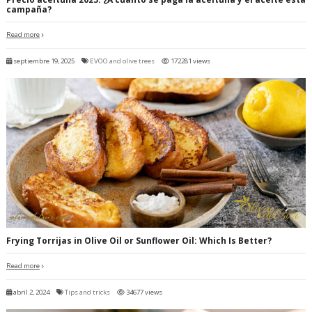
campaña?
Read more
septiembre 19, 2025
EVOO and olive trees
172281 views
Frying Torrijas in Olive Oil or Sunflower Oil: Which Is Better?
Read more
abril 2, 2024
Tips and tricks
34677 views