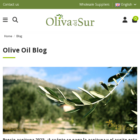
Contact us
Wholesale Suppliers
English
0
Home
Blog
Olive Oil Blog
Precio aceituna 2023: ¿A cuánto se paga la aceituna y el aceite esta