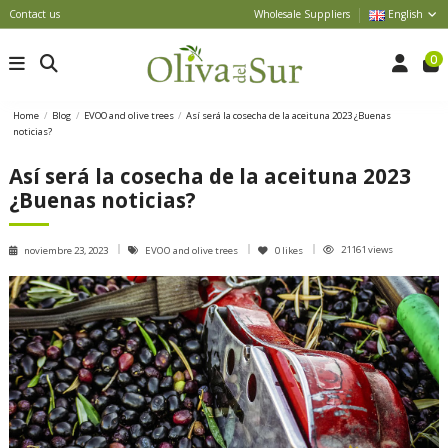
Contact us
Wholesale Suppliers
English
0
Home
Blog
EVOO and olive trees
Así será la cosecha de la aceituna 2023 ¿Buenas
noticias?
Así será la cosecha de la aceituna 2023
¿Buenas noticias?
21161 views
noviembre 23, 2023
EVOO and olive trees
0
likes