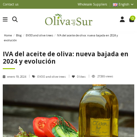
Contact us
Wholesale Suppliers
English
0
Home
Blog
EVOO and olive trees
IVA del aceite de oliva: nueva bajada en 2024 y
evolución
IVA del aceite de oliva: nueva bajada en
2024 y evolución
27265 views
enero 19, 2024
EVOO and olive trees
0
likes