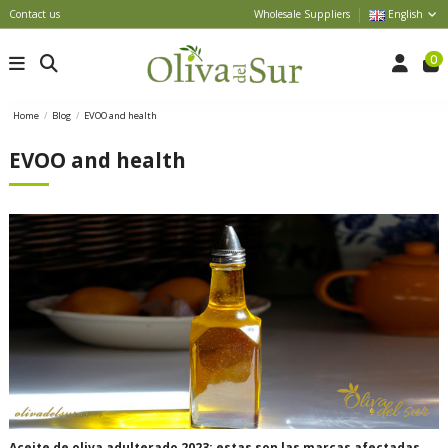
Contact us
Wholesale Suppliers
English
0
Home
Blog
EVOO and health
EVOO and health
Aceite de oliva adulterado 2023: estas son las marcas afectadas