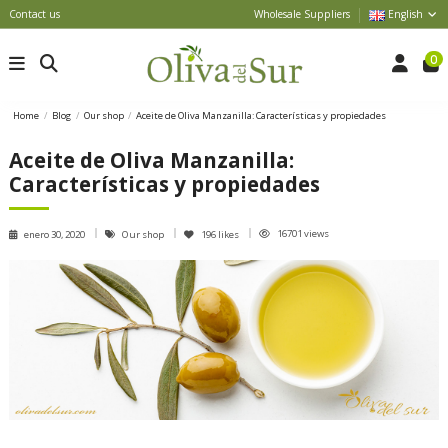
Contact us
Wholesale Suppliers
English
0
Home
Blog
Our shop
Aceite de Oliva Manzanilla: Características y propiedades
Aceite de Oliva Manzanilla:
Características y propiedades
16701 views
enero 30, 2020
Our shop
196
likes