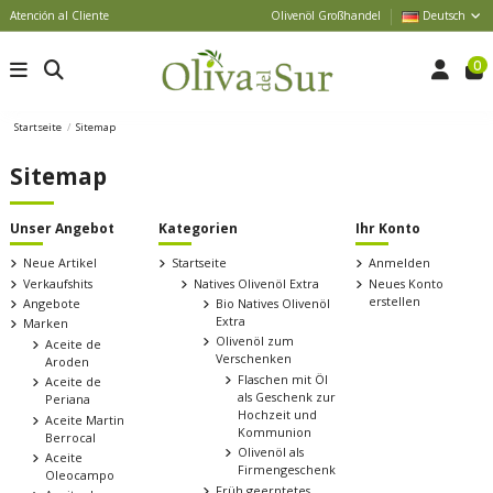
Atención al Cliente
Olivenöl Großhandel
Deutsch
0
Startseite
Sitemap
Sitemap
Unser Angebot
Kategorien
Ihr Konto
Neue Artikel
Startseite
Anmelden
Verkaufshits
Natives Olivenöl Extra
Neues Konto
erstellen
Angebote
Bio Natives Olivenöl
Extra
Marken
Olivenöl zum
Aceite de
Verschenken
Aroden
Flaschen mit Öl
Aceite de
als Geschenk zur
Periana
Hochzeit und
Aceite Martin
Kommunion
Berrocal
Olivenöl als
Aceite
Firmengeschenk
Oleocampo
Früh geerntetes