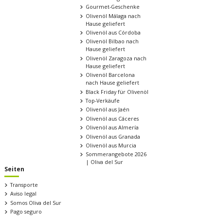
Gourmet-Geschenke
Olivenöl Málaga nach
Hause geliefert
Olivenöl aus Córdoba
Olivenöl Bilbao nach
Hause geliefert
Olivenöl Zaragoza nach
Hause geliefert
Olivenöl Barcelona
nach Hause geliefert
Black Friday für Olivenöl
Top-Verkäufe
Olivenöl aus Jaén
Olivenöl aus Cáceres
Olivenöl aus Almería
Olivenöl aus Granada
Olivenöl aus Murcia
Sommerangebote 2026
| Oliva del Sur
Seiten
Transporte
Aviso legal
Somos Oliva del Sur
Pago seguro