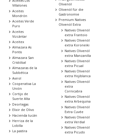
Aceites Los
Olivenöl
Villalones
Olivenöl für die
Aceites
Gastronomie
Mondrón
Premium Natives
Aceites Verde
Olivenöl Extra
Puro
Natives Olivenöl
Aceites
extra Frantoio
Vizcántar
Natives Olivenöl
Aceitex
extra Koroneiki
Almazara As
Natives Olivenöl
Pontis
extra Manzanilla
Almazara San
Natives Olivenöl
Cristóbal
extra Picual
Almazaras de la
Natives Olivenöl
Subbética
extra Hojiblanca
Avirol
Natives Olivenöl
Cooperativa La
extra
Unión
Cornicabra
Cortijo de
Natives Olivenöl
Suerte Alta
extra Arbequina
Deortegas
Natives Olivenöl
Elixir de Olivo
Extra Cuvée
Hacienda tucán
Natives Olivenöl
Herriza de la
extra Verdial
Lobilla
Natives Olivenöl
La pastira
extra Picudo