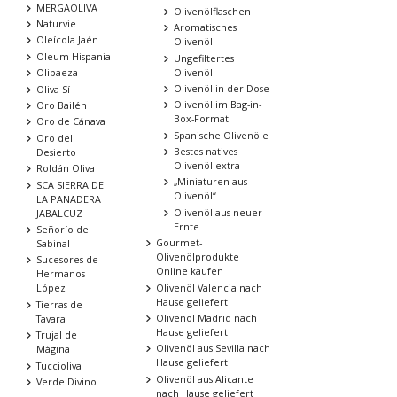
MERGAOLIVA
Olivenölflaschen
Naturvie
Aromatisches
Oleícola Jaén
Olivenöl
Oleum Hispania
Ungefiltertes
Olivenöl
Olibaeza
Olivenöl in der Dose
Oliva Sí
Olivenöl im Bag-in-
Oro Bailén
Box-Format
Oro de Cánava
Spanische Olivenöle
Oro del
Bestes natives
Desierto
Olivenöl extra
Roldán Oliva
„Miniaturen aus
SCA SIERRA DE
Olivenöl“
LA PANADERA
Olivenöl aus neuer
JABALCUZ
Ernte
Señorío del
Gourmet-
Sabinal
Olivenölprodukte |
Sucesores de
Online kaufen
Hermanos
Olivenöl Valencia nach
López
Hause geliefert
Tierras de
Olivenöl Madrid nach
Tavara
Hause geliefert
Trujal de
Olivenöl aus Sevilla nach
Mágina
Hause geliefert
Tuccioliva
Olivenöl aus Alicante
Verde Divino
nach Hause geliefert